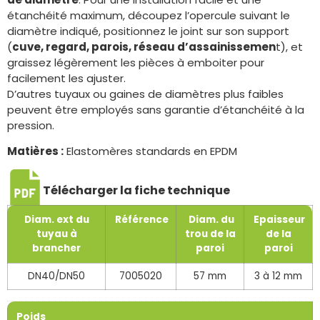
étanchéité maximum, découpez l’opercule suivant le
diamètre indiqué, positionnez le joint sur son support
(
cuve, regard, parois, réseau d’assainissemen
t), et
graissez légèrement les pièces à emboiter pour
facilement les ajuster.
D’autres tuyaux ou gaines de diamètres plus faibles
peuvent être employés sans garantie d’étanchéité à la
pression.
Matières :
Elastomères standards en EPDM
Télécharger la fiche technique
Diam. ext du
Référence
Diam. du
Epaisseur
tuyau à
trou de la
de la
brancher
paroi
paroi
DN40/DN50
7005020
57 mm
3 à 12 mm
Poids