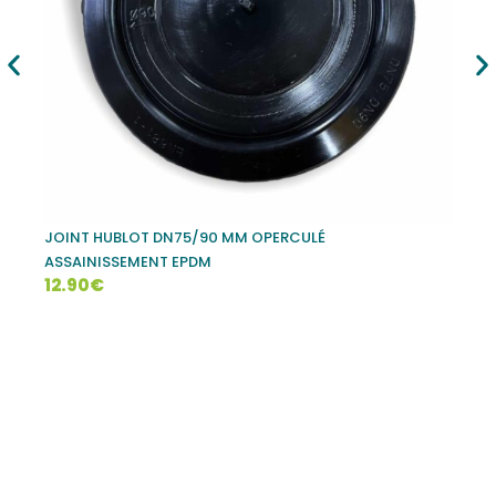
JOINT HUBLOT DN75/90 MM OPERCULÉ
JO
ASSAINISSEMENT EPDM
AS
12.90
€
10